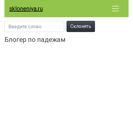
skloneniya.ru
Склонять
Блогер по падежам