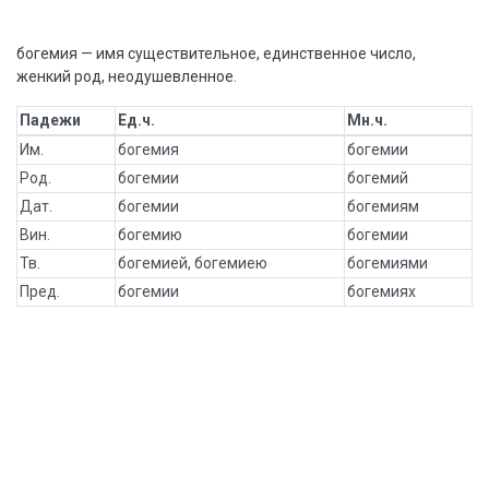
богемия — имя существительное, единственное число,
женкий род, неодушевленное.
Падежи
Ед.ч.
Мн.ч.
Им.
богемия
богемии
Род.
богемии
богемий
Дат.
богемии
богемиям
Вин.
богемию
богемии
Тв.
богемией, богемиею
богемиями
Пред.
богемии
богемиях