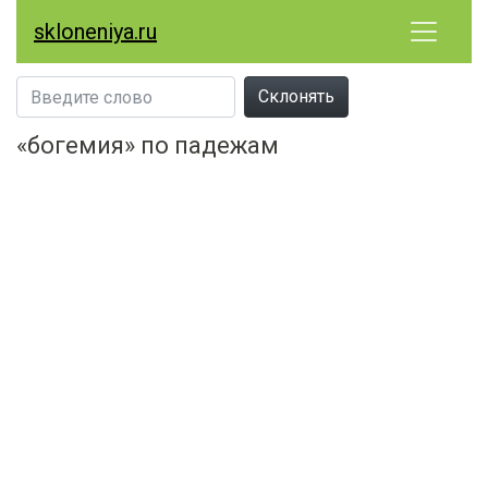
skloneniya.ru
Склонять
«богемия» по падежам