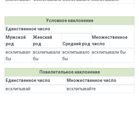
Условное наклонение
Единственное число
Мужской
Женский
Множественное
род
род
Средний род
число
всхлипывал
всхлипывала
всхлипывало
всхлипывали бы
бы
бы
бы
Повелительное наклонение
Единственное число
Множественное число
всхлипывай
всхлипывайте