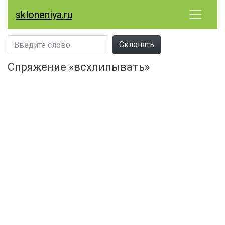
skloneniya.ru
Склонять
Спряжение «всхлипывать»