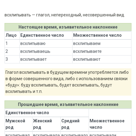
всхлипывать — глагол, непереходный, несовершенный вид.
Настоящее время, изъявительное наклонение
Лицо
Единственное число
Множественное число
1
всхлипываю
всхлипываем
2
всхлипываешь
всхлипываете
3
всхлипывает
всхлипывают
Глагол всхлипывать в будущем времени употребляется либо
в форме совершенного вида, либо с использованием связки
«буду»: буду всхлипывать, будет всхлипывать, будут
всхлипывать и т.п.
Прошедшее время, изъявительное наклонение
Единственное число
Мужской
Женский
Средний
Множественное
род
род
род
число
всхлипывал
всхлипывала
всхлипывало
всхлипывали