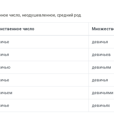
ное число, неодушевленное, средний род.
нственное число
Множестве
ичье
девичья
ичья
девичьев
вичью
девичьям
ичье
девичья
вичьем
девичьями
ичье
девичьях