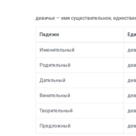
девичье — имя существительное, единствен
Падежи
Еди
Именительный
дев
Родительный
дев
Дательный
де
Винительный
дев
Творительный
де
Предложный
дев