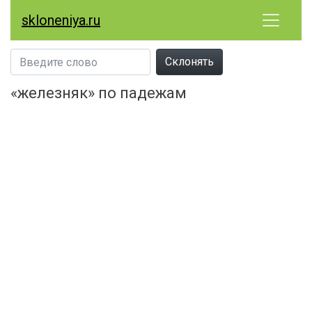
skloneniya.ru
Склонять
«железняк» по падежам