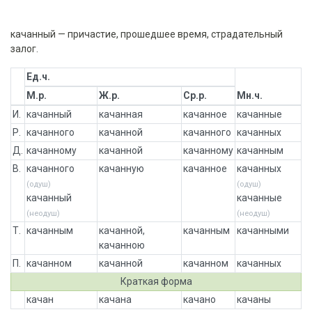
качанный — причастие, прошедшее время, страдательный
залог.
Ед.ч.
М.р.
Ж.р.
Ср.р.
Мн.ч.
И.
качанный
качанная
качанное
качанные
Р.
качанного
качанной
качанного
качанных
Д.
качанному
качанной
качанному
качанным
В.
качанного
качанную
качанное
качанных
(одуш)
(одуш)
качанный
качанные
(неодуш)
(неодуш)
Т.
качанным
качанной,
качанным
качанными
качанною
П.
качанном
качанной
качанном
качанных
Краткая форма
качан
качана
качано
качаны