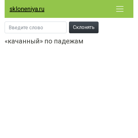
skloneniya.ru
Склонять
«качанный» по падежам