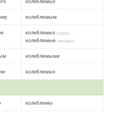
ого
колеблемых
ому
колеблемым
ое
колеблемых
(одуш)
колеблемые
(неодуш)
ым
колеблемыми
ом
колеблемых
о
колеблемы