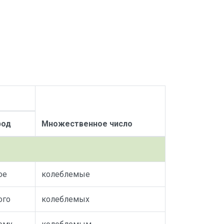
род
Множественное число
ое
колеблемые
ого
колеблемых