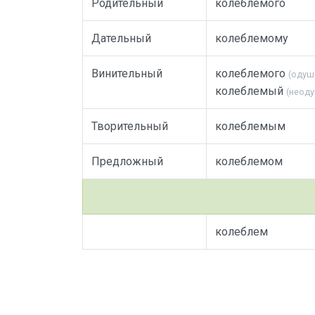
Родительный
колеблемого
Дательный
колеблемому
Винительный
колеблемого
(одуш
колеблемый
(неод
Творительный
колеблемым
Предложный
колеблемом
колеблем