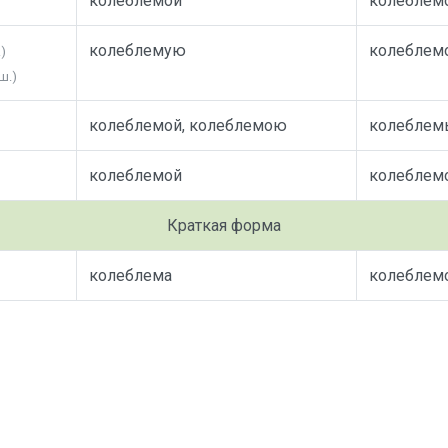
колеблемой
колеблем
колеблемую
колеблем
)
ш.)
колеблемой, колеблемою
колебле
колеблемой
колеблем
Краткая форма
колеблема
колеблем