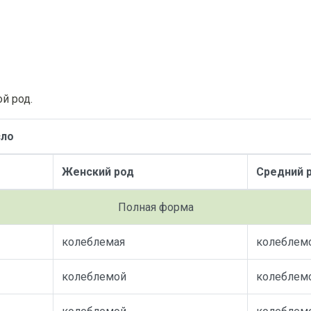
й род.
сло
Женский род
Средний 
Полная форма
колеблемая
колеблем
колеблемой
колеблем