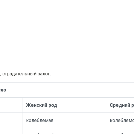
 страдательный залог.
сло
Женский род
Средний 
колеблемая
колеблем