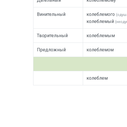
Дательный
колеблемому
Винительный
колеблемого
(одуш.
колеблемый
(неоду
Творительный
колеблемым
Предложный
колеблемом
колеблем