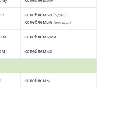
ому
колеблемым
ое
колеблемых
(одуш.)
колеблемые
(неодуш.)
мым
колеблемыми
ом
колеблемых
о
колеблемы