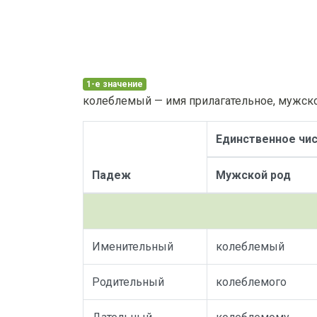
1-е значение
колеблемый — имя прилагательное, мужско
Единственное чи
Падеж
Мужской род
Именительный
колеблемый
Родительный
колеблемого