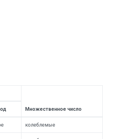
род
Множественное число
ое
колеблемые