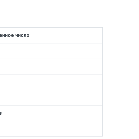
нное число
и