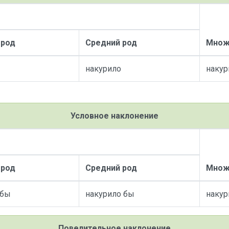
 род
Средний род
Множ
накурило
накур
Условное наклонение
 род
Средний род
Множ
 бы
накурило бы
накур
Повелительное наклонение