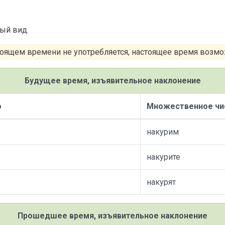
ый вид.
стоящем времени не употребляется, настоящее время возм
Будущее время, изъявительное наклонение
о
Множественное чи
накурим
накурите
накурят
Прошедшее время, изъявительное наклонение