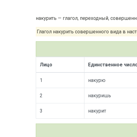
накурить — глагол, переходный, совершенн
Глагол накурить совершенного вида в на
Лицо
Единственное числ
1
накурю
2
накуришь
3
накурит