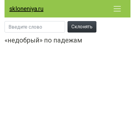
skloneniya.ru
Склонять
«недобрый» по падежам