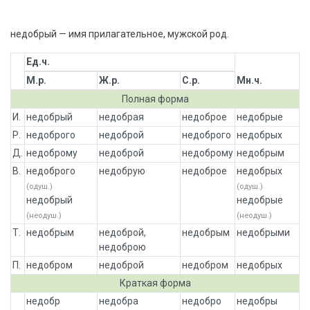
недобрый — имя прилагательное, мужской род.
Ед.ч.
М.р.
Ж.р.
С.р.
Мн.ч.
Полная форма
И.
недобрый
недобрая
недоброе
недобрые
Р.
недоброго
недоброй
недоброго
недобрых
Д.
недоброму
недоброй
недоброму
недобрым
В.
недоброго
недобрую
недоброе
недобрых
(одуш.)
(одуш.)
недобрый
недобрые
(неодуш.)
(неодуш.)
Т.
недобрым
недоброй,
недобрым
недобрыми
недоброю
П.
недобром
недоброй
недобром
недобрых
Краткая форма
недобр
недобра
недобро
недобры