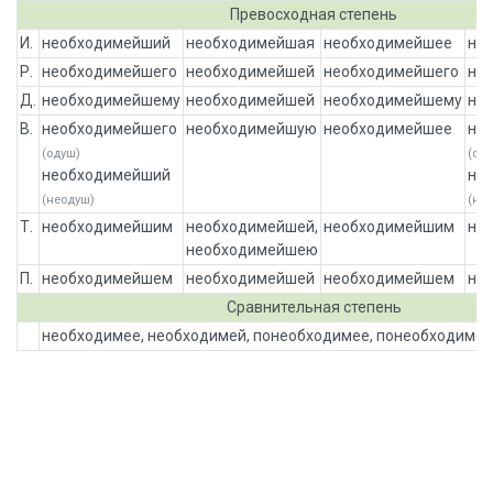
Превосходная степень
И.
необходимейший
необходимейшая
необходимейшее
не
Р.
необходимейшего
необходимейшей
необходимейшего
не
Д.
необходимейшему
необходимейшей
необходимейшему
не
В.
необходимейшего
необходимейшую
необходимейшее
не
(одуш)
(од
необходимейший
не
(неодуш)
(не
Т.
необходимейшим
необходимейшей,
необходимейшим
не
необходимейшею
П.
необходимейшем
необходимейшей
необходимейшем
не
Сравнительная степень
необходимее, необходимей, понеобходимее, понеобходимей