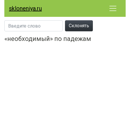
skloneniya.ru
Склонять
«необходимый» по падежам