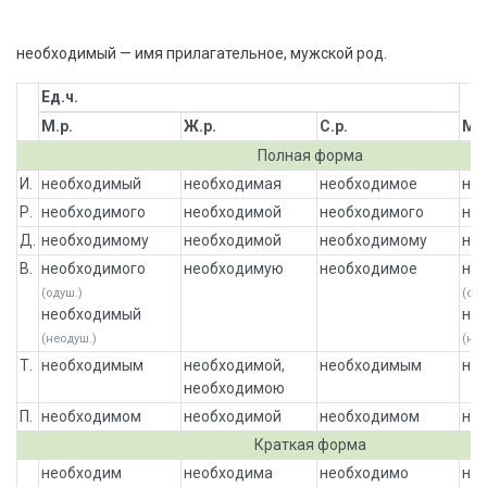
необходимый — имя прилагательное, мужской род.
Ед.ч.
М.р.
Ж.р.
С.р.
Мн.
Полная форма
И.
необходимый
необходимая
необходимое
не
Р.
необходимого
необходимой
необходимого
не
Д.
необходимому
необходимой
необходимому
не
В.
необходимого
необходимую
необходимое
не
(одуш.)
(оду
необходимый
не
(неодуш.)
(нео
Т.
необходимым
необходимой,
необходимым
не
необходимою
П.
необходимом
необходимой
необходимом
не
Краткая форма
необходим
необходима
необходимо
не