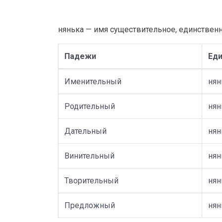
нянька — имя существительное, единственн
Падежи
Еди
Именительный
нян
Родительный
нян
Дательный
нян
Винительный
нян
Творительный
нян
Предложный
нян