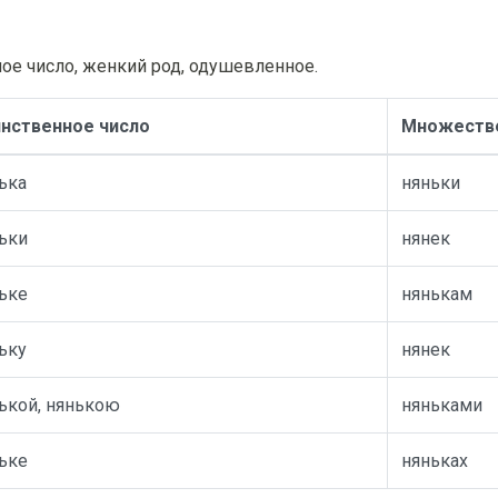
ое число, женкий род, одушевленное.
нственное число
Множестве
ька
няньки
ьки
нянек
ьке
нянькам
ьку
нянек
ькой, нянькою
няньками
ьке
няньках