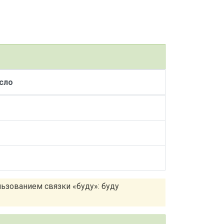
сло
ьзованием связки «буду»: буду