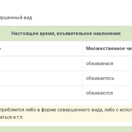
вершенный вид.
Настоящее время, изъявительное наклонение
о
Множественное чи
обвиваемся
обвиваетесь
обвиваются
требляется либо в форме совершенного вида, либо с испол
ться и т.п.