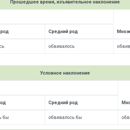
Прошедшее время, изъявительное наклонение
 род
Средний род
Множ
сь
обвивалось
обвив
Условное наклонение
род
Средний род
Мно
ь бы
обвивалось бы
обв