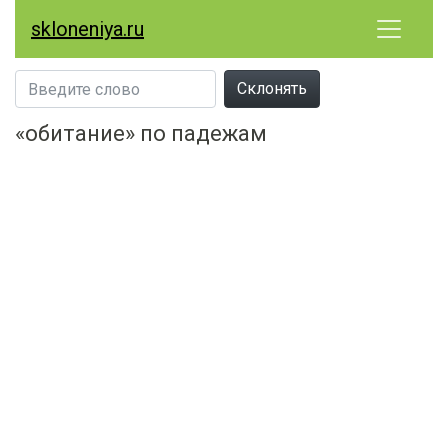
skloneniya.ru
Склонять
«обитание» по падежам