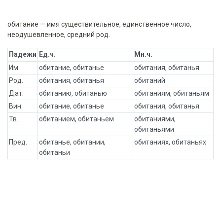
обитание — имя существительное, единственное число,
неодушевленное, средний род.
Падежи
Ед.ч.
Мн.ч.
Им.
обитание, обитанье
обитания, обитанья
Род.
обитания, обитанья
обитаний
Дат.
обитанию, обитанью
обитаниям, обитаньям
Вин.
обитание, обитанье
обитания, обитанья
Тв.
обитанием, обитаньем
обитаниями,
обитаньями
Пред.
обитанье, обитании,
обитаниях, обитаньях
обитаньи