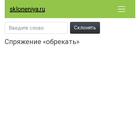
skloneniya.ru
Склонять
Спряжение «обрекать»