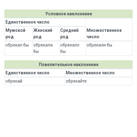
Условное наклонение
Единственное число
Мужской
Женский
Средний
Множественное
род
род
род
число
обрекал бы
обрекала
обрекало
обрекали бы
бы
бы
Повелительное наклонение
Единственное число
Множественное число
обрекай
обрекайте