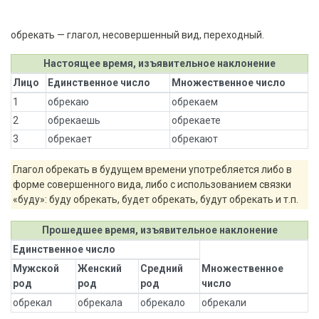
обрекать — глагол, несовершенный вид, переходный.
Настоящее время, изъявительное наклонение
Лицо
Единственное число
Множественное число
1
обрекаю
обрекаем
2
обрекаешь
обрекаете
3
обрекает
обрекают
Глагол обрекать в будущем времени употребляется либо в
форме совершенного вида, либо с использованием связки
«буду»: буду обрекать, будет обрекать, будут обрекать и т.п.
Прошедшее время, изъявительное наклонение
Единственное число
Мужской
Женский
Средний
Множественное
род
род
род
число
обрекал
обрекала
обрекало
обрекали