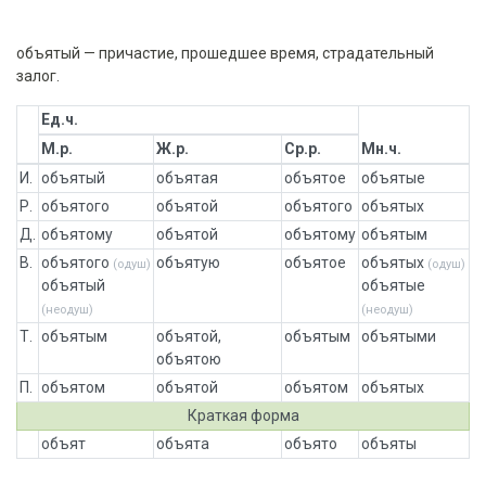
объятый — причастие, прошедшее время, страдательный
залог.
Ед.ч.
М.р.
Ж.р.
Ср.р.
Мн.ч.
И.
объятый
объятая
объятое
объятые
Р.
объятого
объятой
объятого
объятых
Д.
объятому
объятой
объятому
объятым
В.
объятого
объятую
объятое
объятых
(одуш)
(одуш)
объятый
объятые
(неодуш)
(неодуш)
Т.
объятым
объятой,
объятым
объятыми
объятою
П.
объятом
объятой
объятом
объятых
Краткая форма
объят
объята
объято
объяты