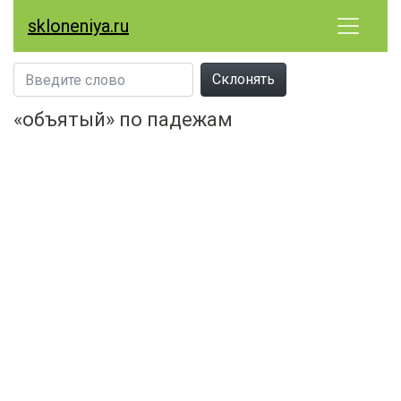
skloneniya.ru
Склонять
«объятый» по падежам