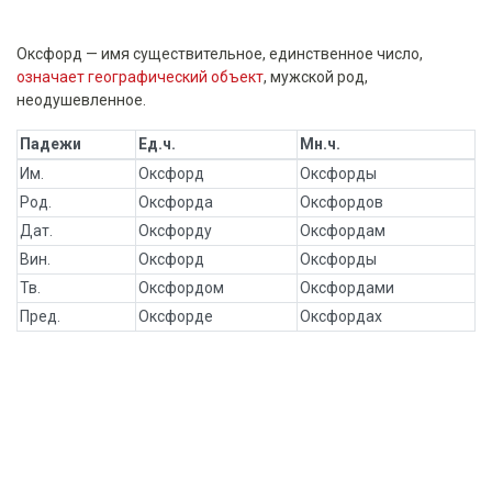
Оксфорд — имя существительное, единственное число,
означает географический объект
, мужской род,
неодушевленное.
Падежи
Ед.ч.
Мн.ч.
Им.
Оксфорд
Оксфорды
Род.
Оксфорда
Оксфордов
Дат.
Оксфорду
Оксфордам
Вин.
Оксфорд
Оксфорды
Тв.
Оксфордом
Оксфордами
Пред.
Оксфорде
Оксфордах