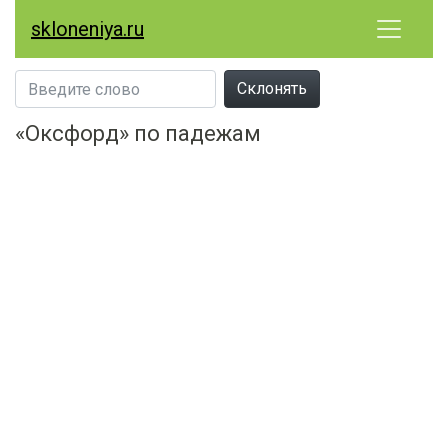
skloneniya.ru
Склонять
«Оксфорд» по падежам