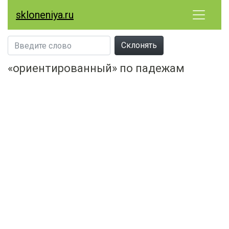
skloneniya.ru
Склонять
«ориентированный» по падежам