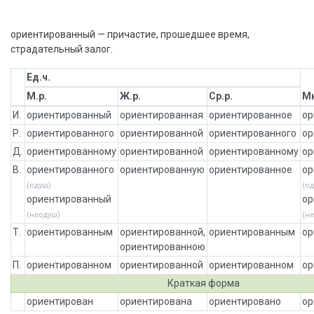
ориентированный — причастие, прошедшее время,
страдательный залог.
Ед.ч.
М.р.
Ж.р.
Ср.р.
Мн
И.
ориентированный
ориентированная
ориентированное
ор
Р.
ориентированного
ориентированной
ориентированного
ор
Д.
ориентированному
ориентированной
ориентированному
ор
В.
ориентированного
ориентированную
ориентированное
ор
(одуш)
(о
ориентированный
ор
(неодуш)
(н
Т.
ориентированным
ориентированной,
ориентированным
ор
ориентированною
П.
ориентированном
ориентированной
ориентированном
ор
Краткая форма
ориентирован
ориентирована
ориентировано
ор