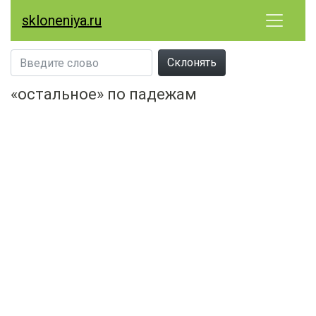
skloneniya.ru
Склонять
«остальное» по падежам