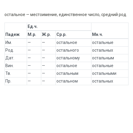
остальное — местоимение, единственное число, средний род.
Ед.ч.
Падеж
М.р.
Ж.р.
Ср.р.
Мн.ч.
Им.
—
—
остальное
остальные
Род.
—
—
остального
остальных
Дат.
—
—
остальному
остальным
Вин.
—
—
остальное
остальные
Тв.
—
—
остальным
остальными
Пр.
—
—
остальном
остальных