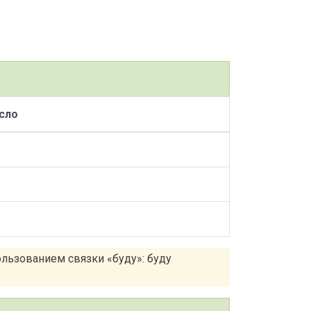
сло
льзованием связки «буду»: буду