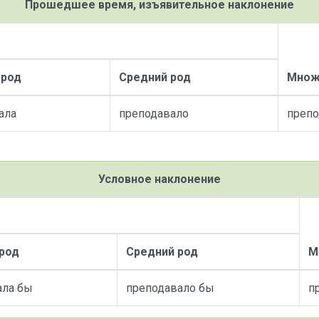
Прошедшее время, изъявительное наклонение
 род
Средний род
Множ
ала
преподавало
препо
Условное наклонение
род
Средний род
М
ала бы
преподавало бы
п