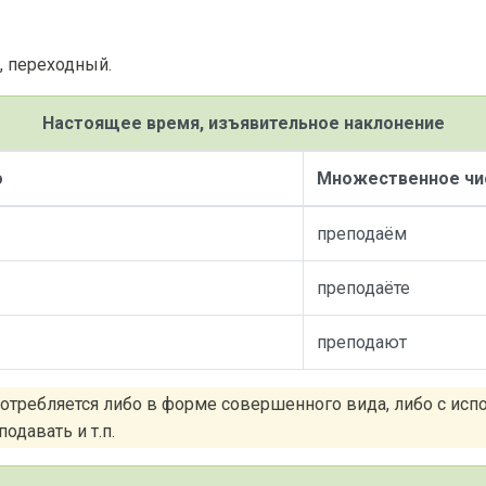
, переходный.
Настоящее время, изъявительное наклонение
о
Множественное чи
преподаём
преподаёте
преподают
отребляется либо в форме совершенного вида, либо с испо
одавать и т.п.