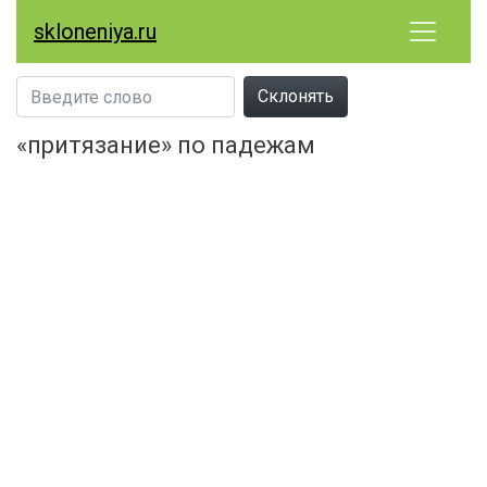
skloneniya.ru
Склонять
«притязание» по падежам