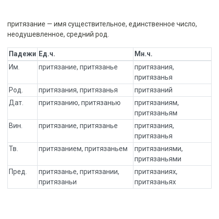
притязание — имя существительное, единственное число,
неодушевленное, средний род.
Падежи
Ед.ч.
Мн.ч.
Им.
притязание, притязанье
притязания,
притязанья
Род.
притязания, притязанья
притязаний
Дат.
притязанию, притязанью
притязаниям,
притязаньям
Вин.
притязание, притязанье
притязания,
притязанья
Тв.
притязанием, притязаньем
притязаниями,
притязаньями
Пред.
притязанье, притязании,
притязаниях,
притязаньи
притязаньях