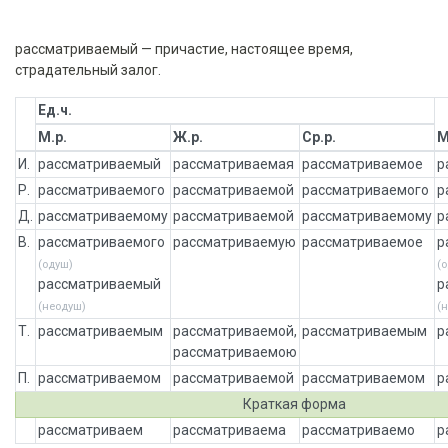
рассматриваемый — причастие, настоящее время,
страдательный залог.
Ед.ч.
М.р.
Ж.р.
Ср.р.
М
И.
рассматриваемый
рассматриваемая
рассматриваемое
р
Р.
рассматриваемого
рассматриваемой
рассматриваемого
р
Д.
рассматриваемому
рассматриваемой
рассматриваемому
р
В.
рассматриваемого
рассматриваемую
рассматриваемое
р
(одуш)
(
рассматриваемый
р
(неодуш)
(
Т.
рассматриваемым
рассматриваемой,
рассматриваемым
р
рассматриваемою
П.
рассматриваемом
рассматриваемой
рассматриваемом
р
Краткая форма
рассматриваем
рассматриваема
рассматриваемо
р