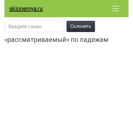
skloneniya.ru
Склонять
«рассматриваемый» по падежам