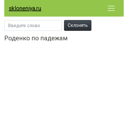
skloneniya.ru
Склонять
Роденко по падежам