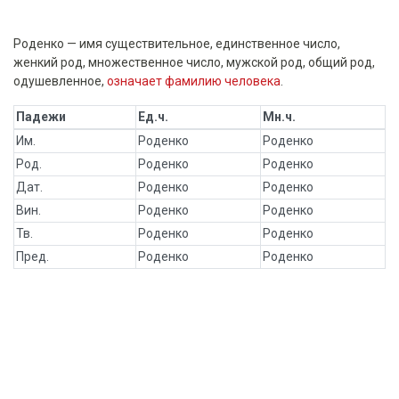
Роденко — имя существительное, единственное число,
женкий род, множественное число, мужской род, общий род,
одушевленное,
означает фамилию человека
.
Падежи
Ед.ч.
Мн.ч.
Им.
Роденко
Роденко
Род.
Роденко
Роденко
Дат.
Роденко
Роденко
Вин.
Роденко
Роденко
Тв.
Роденко
Роденко
Пред.
Роденко
Роденко