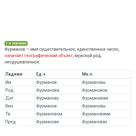
1-е значение
Фурманов — имя существительное, единственное число,
означает географический объект
, мужской род,
неодушевленное.
Падежи
Ед.ч.
Мн.ч.
Им.
Фурманов
Фурмановы
Род.
Фурманова
Фурмановов
Дат.
Фурманову
Фурмановам
Вин.
Фурманов
Фурмановы
Тв.
Фурмановом
Фурмановами
Пред.
Фурманове
Фурмановах