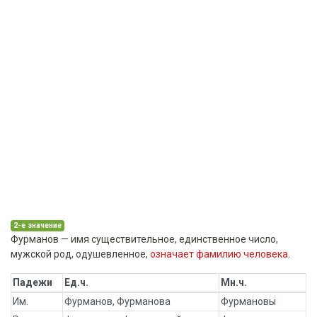
2-е значение
Фурманов — имя существительное, единственное число,
мужской род, одушевленное,
означает фамилию человека
.
Падежи
Ед.ч.
Мн.ч.
Им.
Фурманов, Фурманова
Фурмановы