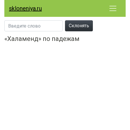
skloneniya.ru
Склонять
«Халаменд» по падежам