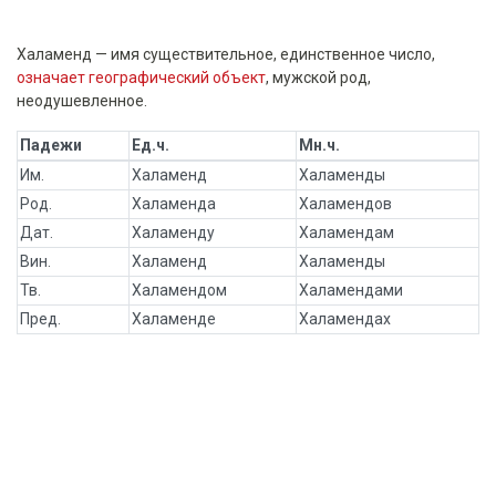
Халаменд — имя существительное, единственное число,
означает географический объект
, мужской род,
неодушевленное.
Падежи
Ед.ч.
Мн.ч.
Им.
Халаменд
Халаменды
Род.
Халаменда
Халамендов
Дат.
Халаменду
Халамендам
Вин.
Халаменд
Халаменды
Тв.
Халамендом
Халамендами
Пред.
Халаменде
Халамендах