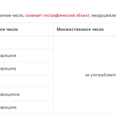
енное число,
означает географический объект
, неодушевле
ое число
Множественное число
Царицина
Царицину
не употребляет
Царицином
Царицине