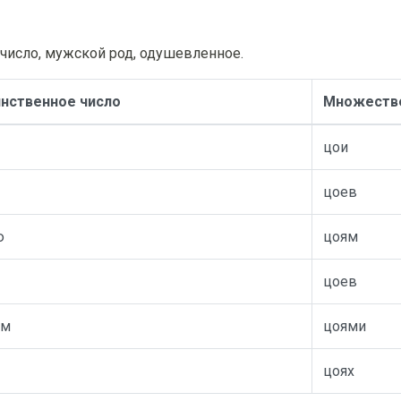
число, мужской род, одушевленное.
нственное число
Множестве
цои
цоев
ю
цоям
цоев
ем
цоями
цоях