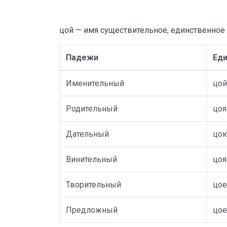
цой — имя существительное, единственное 
Падежи
Еди
Именительный
цой
Родительный
цоя
Дательный
цо
Винительный
цоя
Творительный
цо
Предложный
цое