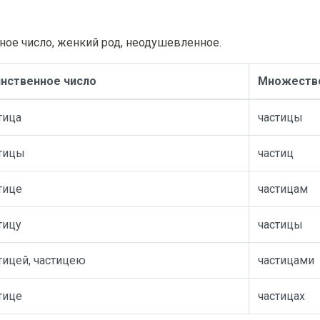
ное число, женкий род, неодушевленное.
нственное число
Множестве
тица
частицы
тицы
частиц
тице
частицам
тицу
частицы
тицей, частицею
частицами
тице
частицах