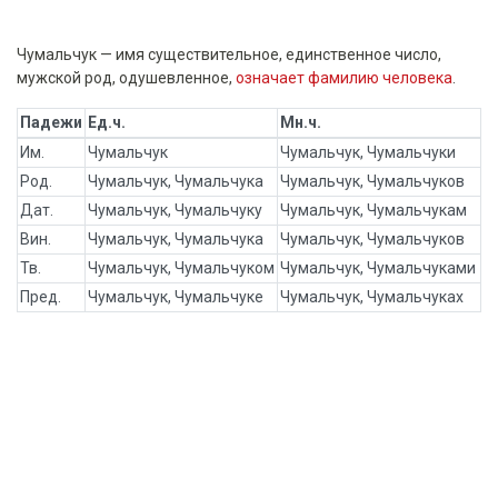
Чумальчук — имя существительное, единственное число,
мужской род, одушевленное,
означает фамилию человека
.
Падежи
Ед.ч.
Мн.ч.
Им.
Чумальчук
Чумальчук, Чумальчуки
Род.
Чумальчук, Чумальчука
Чумальчук, Чумальчуков
Дат.
Чумальчук, Чумальчуку
Чумальчук, Чумальчукам
Вин.
Чумальчук, Чумальчука
Чумальчук, Чумальчуков
Тв.
Чумальчук, Чумальчуком
Чумальчук, Чумальчуками
Пред.
Чумальчук, Чумальчуке
Чумальчук, Чумальчуках