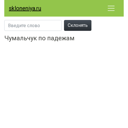
skloneniya.ru
Склонять
Чумальчук по падежам