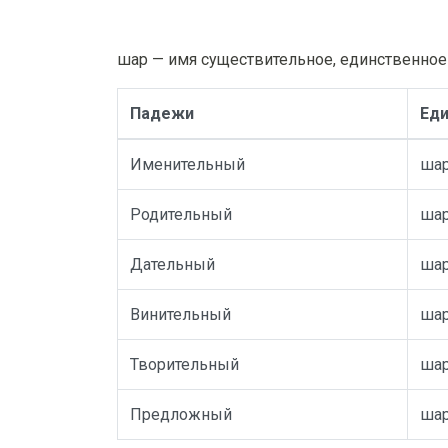
шар — имя существительное, единственное
Падежи
Еди
Именительный
ша
Родительный
ша
Дательный
ша
Винительный
ша
Творительный
ша
Предложный
ша