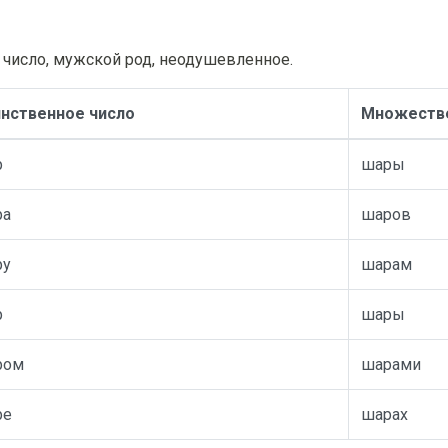
 число, мужской род, неодушевленное.
нственное число
Множестве
р
шары
ра
шаров
ру
шарам
р
шары
ром
шарами
ре
шарах