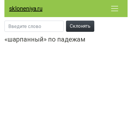
skloneniya.ru
Склонять
«шарпанный» по падежам