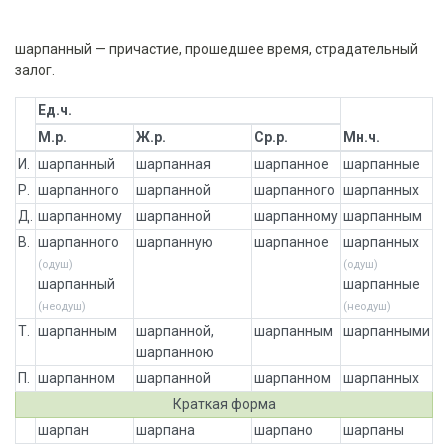
шарпанный — причастие, прошедшее время, страдательный
залог.
Ед.ч.
М.р.
Ж.р.
Ср.р.
Мн.ч.
И.
шарпанный
шарпанная
шарпанное
шарпанные
Р.
шарпанного
шарпанной
шарпанного
шарпанных
Д.
шарпанному
шарпанной
шарпанному
шарпанным
В.
шарпанного
шарпанную
шарпанное
шарпанных
(одуш)
(одуш)
шарпанный
шарпанные
(неодуш)
(неодуш)
Т.
шарпанным
шарпанной,
шарпанным
шарпанными
шарпанною
П.
шарпанном
шарпанной
шарпанном
шарпанных
Краткая форма
шарпан
шарпана
шарпано
шарпаны