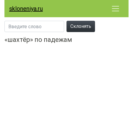
skloneniya.ru
Склонять
«шахтёр» по падежам