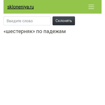
skloneniya.ru
Склонять
«шестерняк» по падежам