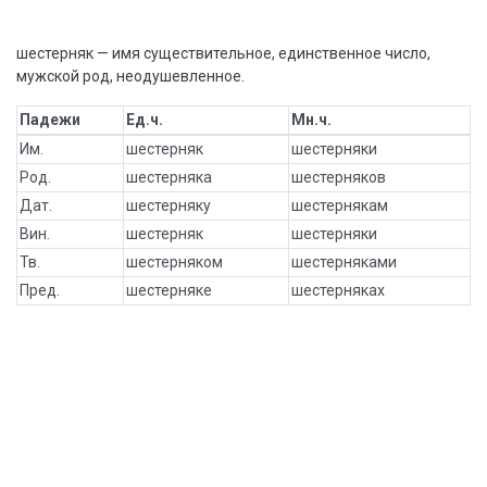
шестерняк — имя существительное, единственное число,
мужской род, неодушевленное.
Падежи
Ед.ч.
Мн.ч.
Им.
шестерняк
шестерняки
Род.
шестерняка
шестерняков
Дат.
шестерняку
шестернякам
Вин.
шестерняк
шестерняки
Тв.
шестерняком
шестерняками
Пред.
шестерняке
шестерняках