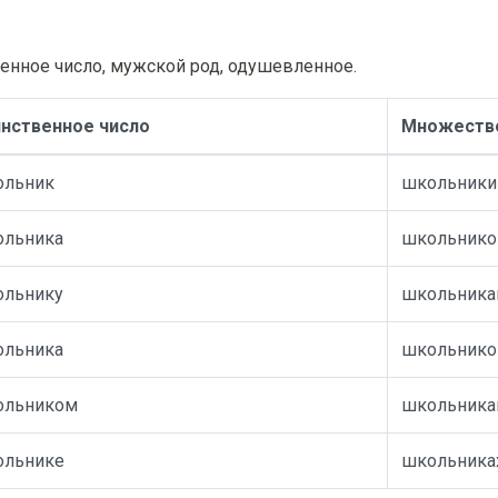
енное число, мужской род, одушевленное.
нственное число
Множестве
ольник
школьники
ольника
школьнико
ольнику
школьник
ольника
школьнико
ольником
школьника
ольнике
школьника