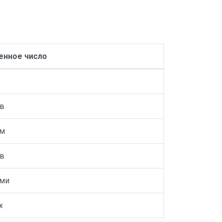
нное число
в
ам
в
ми
х