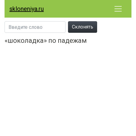
skloneniya.ru
Склонять
«шоколадка» по падежам