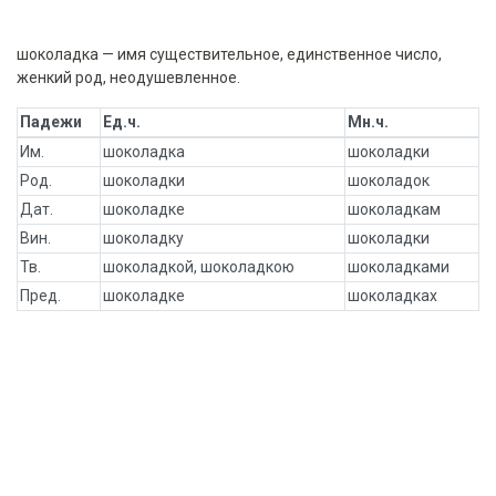
шоколадка — имя существительное, единственное число,
женкий род, неодушевленное.
Падежи
Ед.ч.
Мн.ч.
Им.
шоколадка
шоколадки
Род.
шоколадки
шоколадок
Дат.
шоколадке
шоколадкам
Вин.
шоколадку
шоколадки
Тв.
шоколадкой, шоколадкою
шоколадками
Пред.
шоколадке
шоколадках