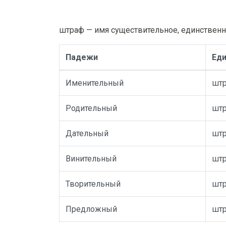
штраф — имя существительное, единственн
Падежи
Еди
Именительный
шт
Родительный
шт
Дательный
шт
Винительный
шт
Творительный
шт
Предложный
шт