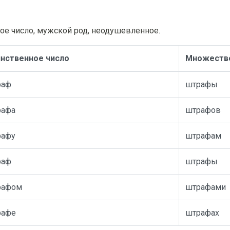
ое число, мужской род, неодушевленное.
нственное число
Множестве
раф
штрафы
рафа
штрафов
рафу
штрафам
раф
штрафы
рафом
штрафами
рафе
штрафах