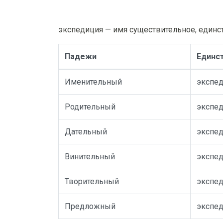
экспедиция — имя существительное, единс
Падежи
Единс
Именительный
экспе
Родительный
экспе
Дательный
экспе
Винительный
экспе
Творительный
экспед
Предложный
экспе