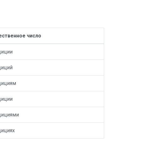
ственное число
диции
диций
дициям
диции
дициями
дициях