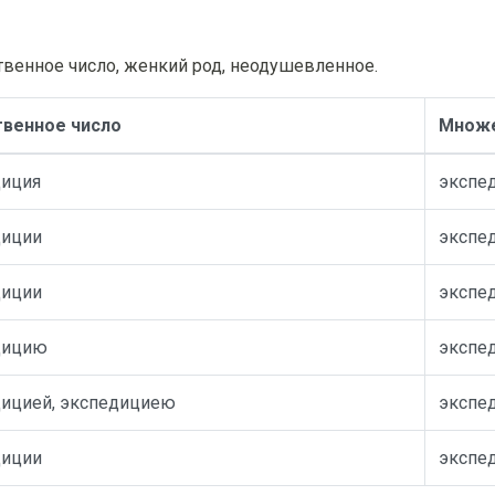
твенное число, женкий род, неодушевленное.
твенное число
Множе
диция
экспе
диции
экспе
диции
экспе
дицию
экспе
ицией, экспедициею
экспе
диции
экспе