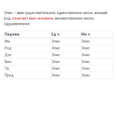
Элис — имя существительное, единственное число, женкий
род,
означает имя человека
, множественное число,
одушевленное.
Падежи
Ед.ч.
Мн.ч.
Им.
Элис
Элис
Род.
Элис
Элис
Дат.
Элис
Элис
Вин.
Элис
Элис
Тв.
Элис
Элис
Пред.
Элис
Элис