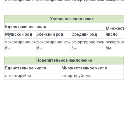
Условное наклонение
Единственное число
Множеств
Мужской род
Женский род
Средний род
число
эскортировался
эскортировалась
эскортировалось
эскортиров
бы
бы
бы
бы
Повелительное наклонение
Единственное число
Множественное число
эскортируйся
эскортируйтесь