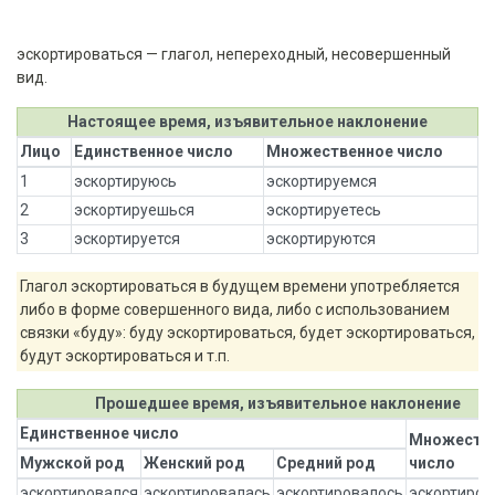
эскортироваться — глагол, непереходный, несовершенный
вид.
Настоящее время, изъявительное наклонение
Лицо
Единственное число
Множественное число
1
эскортируюсь
эскортируемся
2
эскортируешься
эскортируетесь
3
эскортируется
эскортируются
Глагол эскортироваться в будущем времени употребляется
либо в форме совершенного вида, либо с использованием
связки «буду»: буду эскортироваться, будет эскортироваться,
будут эскортироваться и т.п.
Прошедшее время, изъявительное наклонение
Единственное число
Множеств
Мужской род
Женский род
Средний род
число
эскортировался
эскортировалась
эскортировалось
эскортиров