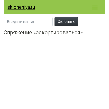
skloneniya.ru
Склонять
Спряжение «эскортироваться»