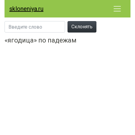
skloneniya.ru
Склонять
«ягодица» по падежам