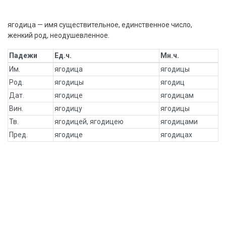
ягодица — имя существительное, единственное число,
женкий род, неодушевленное.
Падежи
Ед.ч.
Мн.ч.
Им.
ягодица
ягодицы
Род.
ягодицы
ягодиц
Дат.
ягодице
ягодицам
Вин.
ягодицу
ягодицы
Тв.
ягодицей, ягодицею
ягодицами
Пред.
ягодице
ягодицах