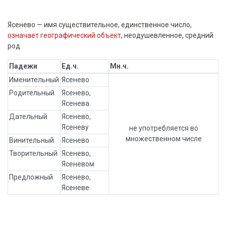
Ясенево — имя существительное, единственное число,
означает географический объект
, неодушевленное, средний
род.
Падежи
Ед.ч.
Мн.ч.
Именительный
Ясенево
Родительный
Ясенево,
Ясенева
Дательный
Ясенево,
Ясеневу
не употребляется во
множественном числе
Винительный
Ясенево
Творительный
Ясенево,
Ясеневом
Предложный
Ясенево,
Ясеневе