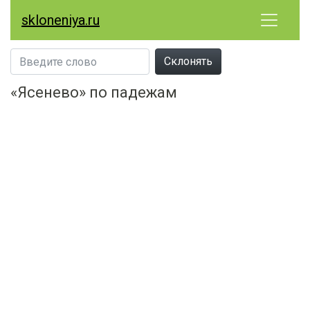
skloneniya.ru
Склонять
«Ясенево» по падежам